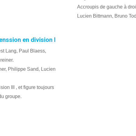
Accroupis de gauche à droit
Lucien Bittmann, Bruno Tod
nssion en division I
est Lang, Paul Blaess,
reiner.
ner, Philippe Sand, Lucien
on III , et figure toujours
 du groupe.