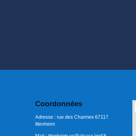
Coordonnées
Adresse : rue des Charmes 67117
Ittenheim
Mail :
ittenheim.us@alsace.lgef.fr