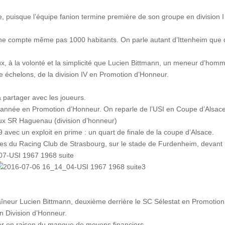
 puisque l’équipe fanion termine première de son groupe en division I
, ne compte même pas 1000 habitants. On parle autant d’Ittenheim que
ieux, à la volonté et la simplicité que Lucien Bittmann, un meneur d’hom
re échelons, de la division IV en Promotion d’Honneur.
 à partager avec les joueurs.
 année en Promotion d’Honneur. On reparle de l’USI en Coupe d’Alsace
aux SR Haguenau (division d’honneur)
 avec un exploit en prime : un quart de finale de la coupe d’Alsace.
ires du Racing Club de Strasbourg, sur le stade de Furdenheim, devant 
raîneur Lucien Bittmann, deuxième derrière le SC Sélestat en Promotion
n Division d’Honneur.
ter en raison du manque de moyens financiers.