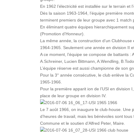
En 1962 l’électricité est installée sur le terrain et 
Dès la saison 1963-1964, l’équipe première monte 
terminent premiers de leur groupe avec 1 match pe
En éliminant quatre équipes hierarchiquement supér
(Promotion d’Honneur).
La même année, la construction d’un Clubhouse 
1964-1965. Seulement une année en division II et 
A ce moment, l’équipe se compose de battants : A.
A.Schreiner, Lucien Bittmann, A.Wendling, B.Tod
L’équipe réserve est aussi championne de son grou
Pour la 3° année consécutive, le club enlève la
1965-1966.
Pour la première apparit ion de l’USI en division 
place de leur groupe en division IV.
Le 7 août 1966, on inaugure le club-house. Une p
d’heures de travail, mais les bénévoles sont tous f
Commune et le soutien d’Alfred Peter, Maire.