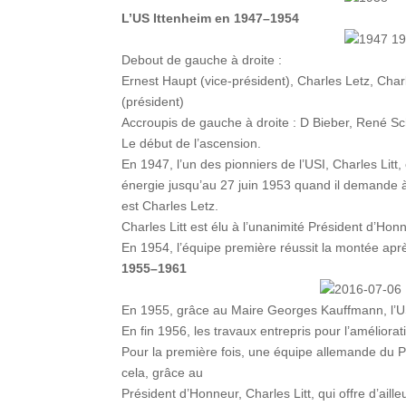
L’US Ittenheim en 1947–1954
Debout de gauche à droite :
Ernest Haupt (vice-président), Charles Letz, Charl
(président)
Accroupis de gauche à droite : D Bieber, René Sch
Le début de l’ascension.
En 1947, l’un des pionniers de l’USI, Charles Litt, e
énergie jusqu’au 27 juin 1953 quand il demande à
est Charles Letz.
Charles Litt est élu à l’unanimité Président d’Hon
En 1954, l’équipe première réussit la montée aprè
1955–1961
En 1955, grâce au Maire Georges Kauffmann, l’USI 
En fin 1956, les travaux entrepris pour l’améliora
Pour la première fois, une équipe allemande du P
cela, grâce au
Président d’Honneur, Charles Litt, qui offre d’aill