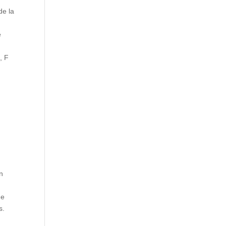
de la
e
, F
n
de
s.