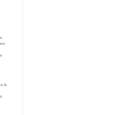
e,
 aux
sa
re la
ti
!