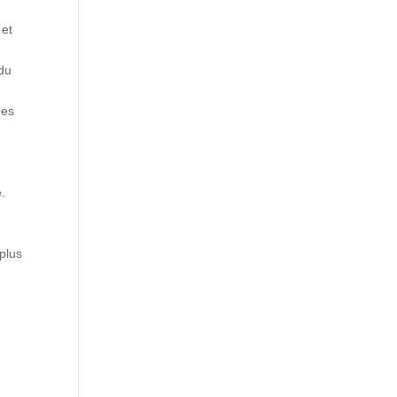
 et
 du
mes
.
plus