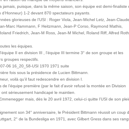
jamais, puisque, dans la même saison, son équipe est demi-finaliste 
on d’Honneur) 1-2 devant 870 spectateurs payants.
années glorieuses de l’USI : Roger Viola, Jean-Michel Letz, Jean-Claud
, Jean-Marc Hammann, F Heitzmann, Jean-P Corso, Raymond Mathis,
oland Friedrich, Jean-M Ross, Jean-M Michel, Roland Riff, Alfred Roth
outes les équipes.
équipe II en division III , l’équipe III termine 3° de son groupe et les
rs groupes respectifs.
mière fois sous la présidence de Lucien Bittmann.
r, voilà qu’il faut redescendre en division I.
s de l’équipe première (par le fait d’avoir refusé la montée en Division
r ont sérieusement handicapé le maintien.
menegger mais, dès le 20 avril 1972, celui-ci quitte l’USI de son plei
dignement son 34° anniversaire, le Président Bittmann réussit un coup 
tuttgart, 2° de la Bundesliga en 1971, avec Gilbert Gress dans ses rang