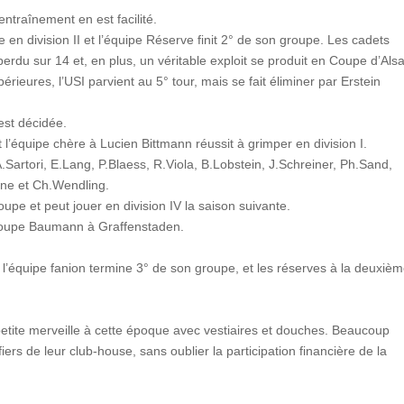
l’entraînement en est facilité.
en division II et l’équipe Réserve finit 2° de son groupe. Les cadets
rdu sur 14 et, en plus, un véritable exploit se produit en Coupe d’Als
ieures, l’USI parvient au 5° tour, mais se fait éliminer par Erstein
est décidée.
l’équipe chère à Lucien Bittmann réussit à grimper en division I.
Sartori, E.Lang, P.Blaess, R.Viola, B.Lobstein, J.Schreiner, Ph.Sand,
one et Ch.Wendling.
pe et peut jouer en division IV la saison suivante.
 Coupe Baumann à Graffenstaden.
I, l’équipe fanion termine 3° de son groupe, et les réserves à la deuxiè
etite merveille à cette époque avec vestiaires et douches. Beaucoup
iers de leur club-house, sans oublier la participation financière de la