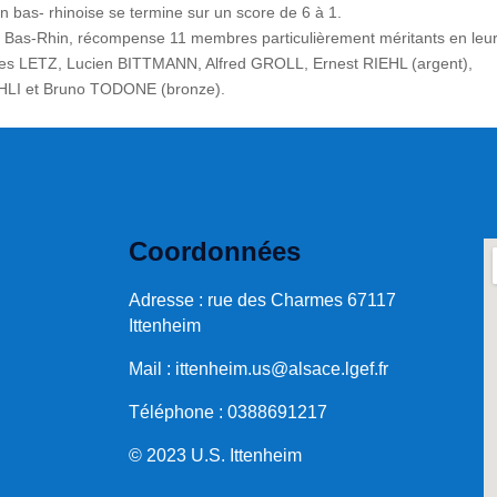
on bas- rhinoise se termine sur un score de 6 à 1.
du Bas-Rhin, récompense 11 membres particulièrement méritants en leu
rles LETZ, Lucien BITTMANN, Alfred GROLL, Ernest RIEHL (argent),
LI et Bruno TODONE (bronze).
Coordonnées
Adresse : rue des Charmes 67117
Ittenheim
Mail :
ittenheim.us@alsace.lgef.fr
Téléphone : 0388691217
© 2023 U.S. Ittenheim