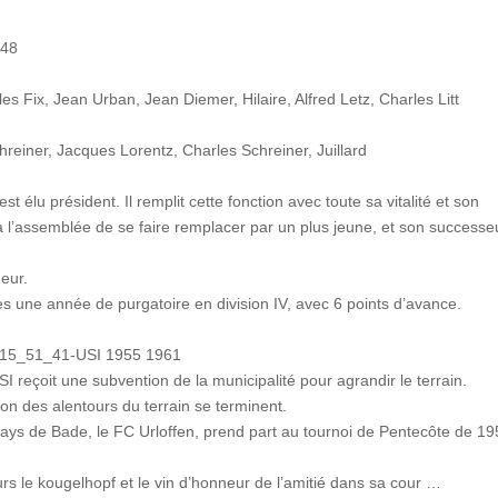
es Fix, Jean Urban, Jean Diemer, Hilaire, Alfred Letz, Charles Litt
reiner, Jacques Lorentz, Charles Schreiner, Juillard
st élu président. Il remplit cette fonction avec toute sa vitalité et son
 l’assemblée de se faire remplacer par un plus jeune, et son successe
neur.
s une année de purgatoire en division IV, avec 6 points d’avance.
reçoit une subvention de la municipalité pour agrandir le terrain.
tion des alentours du terrain se terminent.
ays de Bade, le FC Urloffen, prend part au tournoi de Pentecôte de 19
eurs le kougelhopf et le vin d’honneur de l’amitié dans sa cour …