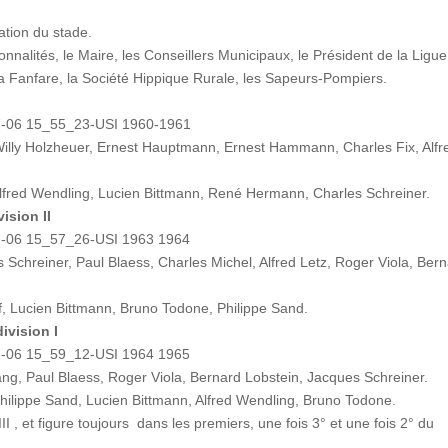
ation du stade.
nnalités, le Maire, les Conseillers Municipaux, le Président de la Ligue
 la Fanfare, la Société Hippique Rurale, les Sapeurs-Pompiers.
Willy Holzheuer, Ernest Hauptmann, Ernest Hammann, Charles Fix, Alfr
 Alfred Wendling, Lucien Bittmann, René Hermann, Charles Schreiner.
ision II
 Schreiner, Paul Blaess, Charles Michel, Alfred Letz, Roger Viola, Ber
f, Lucien Bittmann, Bruno Todone, Philippe Sand.
ivision I
ang, Paul Blaess, Roger Viola, Bernard Lobstein, Jacques Schreiner.
Philippe Sand, Lucien Bittmann, Alfred Wendling, Bruno Todone.
I , et figure toujours dans les premiers, une fois 3° et une fois 2° du