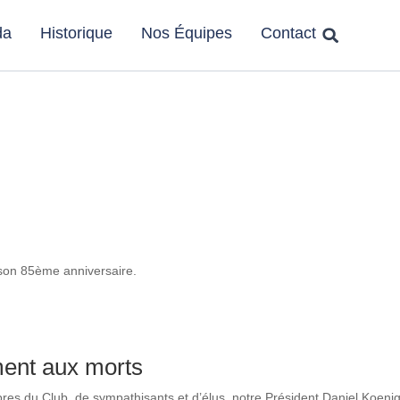
da
Historique
Nos Équipes
Contact
 son 85ème anniversaire.
nt aux morts
es du Club, de sympathisants et d’élus, notre Président Daniel Koenig