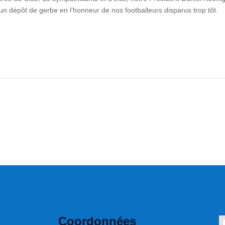
 un dépôt de gerbe en l’honneur de nos footballeurs disparus trop tôt.
Coordonnées